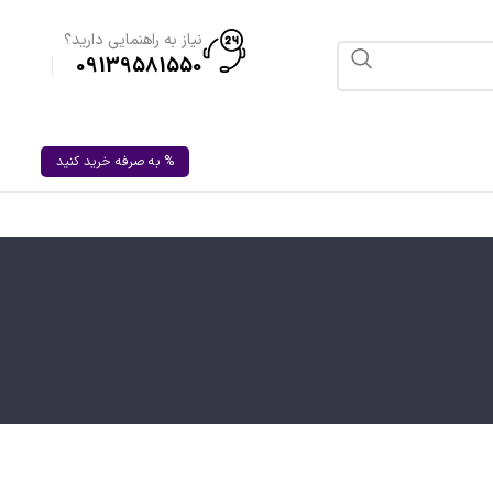
نیاز به راهنمایی دارید؟
09139581550
% به صرفه خرید کنید